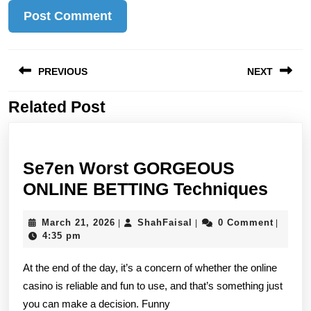
Post
PREVIOUS
NEXT
navigation
Related Post
Previous
Next
post:
post:
Se7en Worst GORGEOUS
Se7e
ONLINE BETTING Techniques
Wors
March
ShahFaisal
March 21, 2026
ShahFaisal
0 Comment
|
|
|
GOR
21,
4:35 pm
ONLI
2026
At the end of the day, it’s a concern of whether the online
BETT
casino is reliable and fun to use, and that’s something just
Tech
you can make a decision. Funny