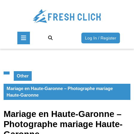
Skip
to
content
Skip
to
Open
content
Log
Log In / Register
Button
In
/
Register
Other
Mariage en Haute-Garonne – Photographe mariage
Haute-Garonne
Mariage en Haute-Garonne –
Photographe mariage Haute-