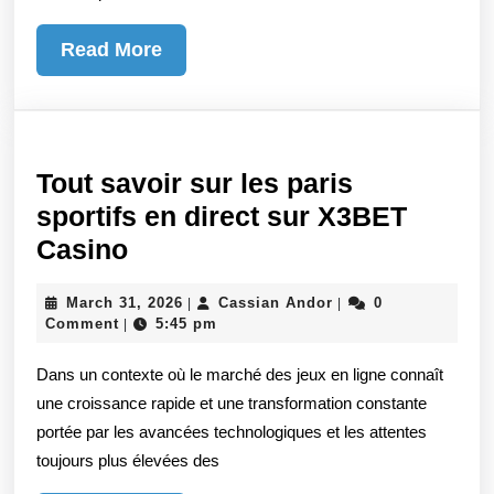
Read
Read More
More
Tout savoir sur les paris
sportifs en direct sur X3BET
Tout
Casino
savoir
March
Cassian
March 31, 2026
Cassian Andor
0
|
|
sur
31,
Andor
Comment
5:45 pm
|
les
2026
Dans un contexte où le marché des jeux en ligne connaît
paris
une croissance rapide et une transformation constante
sportifs
portée par les avancées technologiques et les attentes
en
toujours plus élevées des
direct