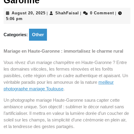
Garonne
August
ShahFaisal
August 20, 2025
ShahFaisal
0 Comment
|
|
|
20,
5:06 pm
2025
Categories:
Other
Mariage en Haute-Garonne : immortalisez le charme rural
Vous rêvez d’un mariage champêtre en Haute-Garonne ? Entre
les domaines viticoles, les fermes rénovées et les forêts
paisibles, cette région offre un cadre authentique et apaisant. Un
véritable paradis pour les amoureux de la nature
meilleur
photographe mariage Toulouse
.
Un photographe mariage Haute-Garonne saura capter cette
ambiance unique. Son objectif : sublimer le décor naturel sans
l’artificialiser. Il mettra en valeur la lumière dorée d’un coucher de
soleil sur les champs, la simplicité d’une cérémonie en plein air,
et la tendresse des gestes partagés.