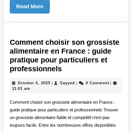
sur
Read
Read More
X3BET
More
Casino
Comment choisir son grossiste
alimentaire en France : guide
pratique pour particuliers et
Comment
professionnels
choisir
October
Sayyed
October 6, 2025
Sayyed
0 Comment
|
|
|
son
6,
11:01 am
grossiste
2025
Comment choisir son grossiste alimentaire en France :
alimentaire
guide pratique pour particuliers et professionnels Trouver
en
un grossiste alimentaire fiable et compétitif n’est pas
France
toujours facile. Entre les nombreuses offres disponibles
: