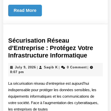
Read
Read More
More
Sécurisation Réseau
d’Entreprise : Protégez Votre
Sécuris
Infrastructure Informatique
Réseau
July
Saqib
July 9, 2026
Saqib K
0 Comment
|
|
|
d’Entre
9,
K
8:07 pm
:
2026
La sécurisation réseau d'entreprise est aujourd'hui
Protége
indispensable pour protéger les données sensibles, les
Votre
équipements informatiques et les communications de
Infrastr
votre société. Face à l'augmentation des cyberattaques,
Informa
les entreprises de toutes