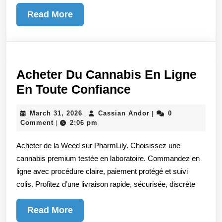
guide
Read
Read More
pratique
More
pour
particuliers
et
Acheter Du Cannabis En Ligne
professionnels
Acheter
En Toute Confiance
Du
March
Cassian
March 31, 2026
Cassian Andor
0
|
|
Cannabis
31,
Andor
Comment
2:06 pm
|
En
2026
Acheter de la Weed sur PharmLily. Choisissez une
Ligne
cannabis premium testée en laboratoire. Commandez en
En
ligne avec procédure claire, paiement protégé et suivi
Toute
colis. Profitez d’une livraison rapide, sécurisée, discrète
Confiance
Read
Read More