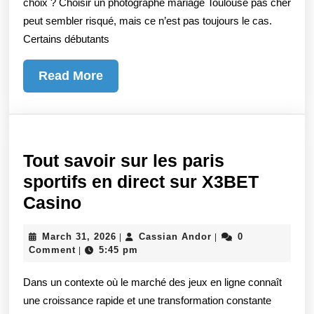
choix ? Choisir un photographe mariage Toulouse pas cher
lire
peut sembler risqué, mais ce n’est pas toujours le cas.
les
Certains débutants
tarifs
Read
Read More
More
Tout savoir sur les paris
sportifs en direct sur X3BET
Tout
Casino
savoir
March
Cassian
March 31, 2026
Cassian Andor
0
|
|
sur
31,
Andor
Comment
5:45 pm
|
les
2026
Dans un contexte où le marché des jeux en ligne connaît
paris
une croissance rapide et une transformation constante
sportifs