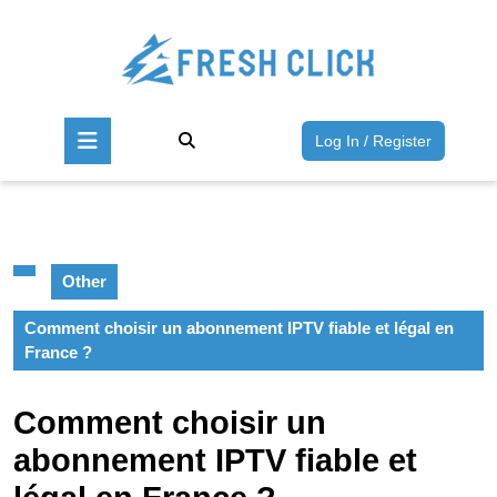
Skip
to
content
Skip
to
Open
content
Log
Log In / Register
Button
In
/
Register
Other
Comment choisir un abonnement IPTV fiable et légal en
France ?
Comment choisir un
abonnement IPTV fiable et