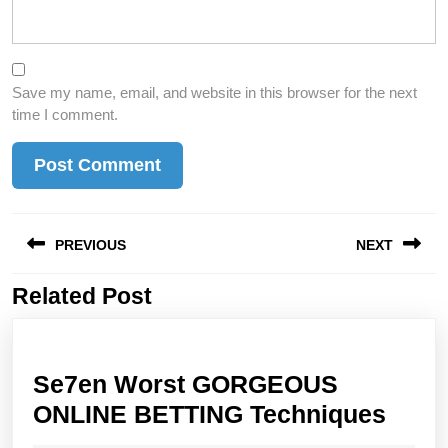
Save my name, email, and website in this browser for the next
time I comment.
Post
PREVIOUS
NEXT
navigation
Related Post
Previous
Next
post:
post:
Se7en Worst GORGEOUS
Se7e
ONLINE BETTING Techniques
Wors