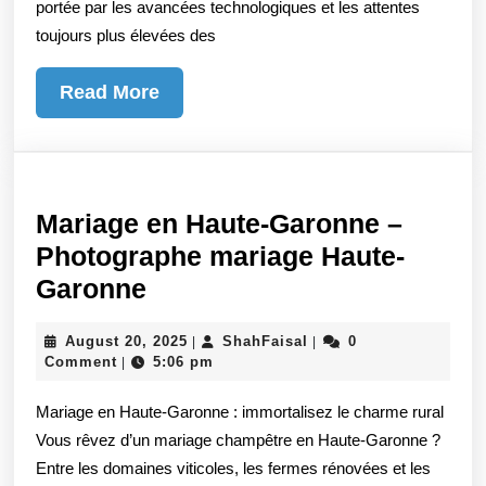
portée par les avancées technologiques et les attentes
en
toujours plus élevées des
direct
sur
Read
Read More
X3BET
More
Casino
Mariage en Haute-Garonne –
Photographe mariage Haute-
Mariage
Garonne
en
August
ShahFaisal
August 20, 2025
ShahFaisal
0
|
|
Haute-
20,
Comment
5:06 pm
|
Garonne
2025
Mariage en Haute-Garonne : immortalisez le charme rural
–
Vous rêvez d’un mariage champêtre en Haute-Garonne ?
Photographe
Entre les domaines viticoles, les fermes rénovées et les
mariage