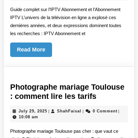
l’IPTV
2025
Guide complet sur l’IPTV Abonnement et l’Abonnement
Abonnement
IPTV L’univers de la télévision en ligne a explosé ces
et
dernières années, et deux expressions dominent toutes
l’Abonnement
les recherches : IPTV Abonnement et
IPTV
Read
Read More
More
Photographe mariage Toulouse
Photograp
: comment lire les tarifs
mariage
July
ShahFaisal
July 29, 2025
ShahFaisal
0 Comment
|
|
|
Toulouse
29,
10:08 am
:
2025
Photographe mariage Toulouse pas cher : que vaut ce
comment