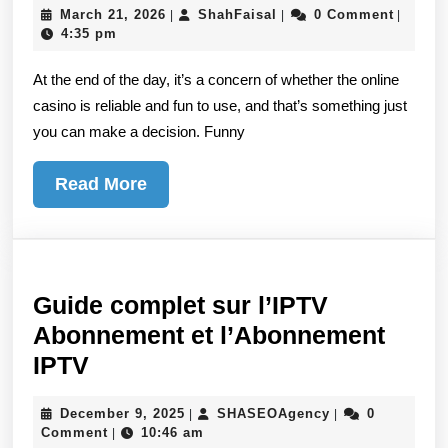
March
ShahFaisal
March 21, 2026
ShahFaisal
0 Comment
|
|
|
GOR
21,
4:35 pm
ONLI
2026
At the end of the day, it’s a concern of whether the online
BETT
casino is reliable and fun to use, and that’s something just
Tech
you can make a decision. Funny
Read
Read More
More
Guide complet sur l’IPTV
Abonnement et l’Abonnement
Guide
IPTV
complet
December
SHASEOAgency
December 9, 2025
SHASEOAgency
0
|
|
sur
9,
Comment
10:46 am
|