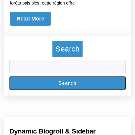
forêts paisibles, cette région offre
Haute-
Garonne
Read
Read More
More
Search
Search
Dynamic Blogroll & Sidebar