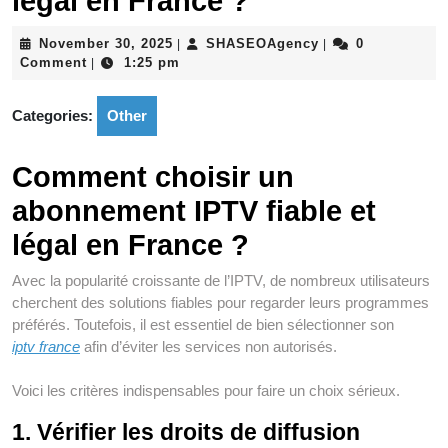
légal en France ?
November
SHASEOAgency
November 30, 2025
SHASEOAgency
0
|
|
30,
Comment
1:25 pm
|
2025
Categories:
Other
Comment choisir un
abonnement IPTV fiable et
légal en France ?
Avec la popularité croissante de l’IPTV, de nombreux utilisateurs
cherchent des solutions fiables pour regarder leurs programmes
préférés. Toutefois, il est essentiel de bien sélectionner son
iptv france
afin d’éviter les services non autorisés.
Voici les critères indispensables pour faire un choix sérieux.
1. Vérifier les droits de diffusion