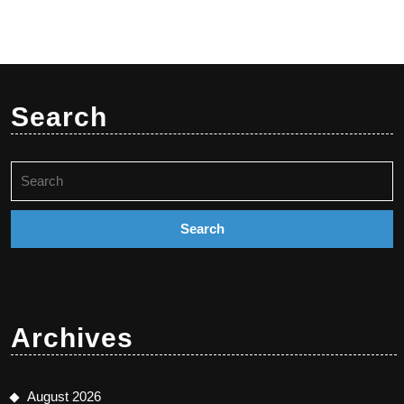
Search
Search
for:
Archives
August 2026