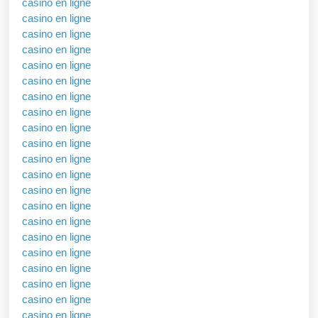
casino en ligne
casino en ligne
casino en ligne
casino en ligne
casino en ligne
casino en ligne
casino en ligne
casino en ligne
casino en ligne
casino en ligne
casino en ligne
casino en ligne
casino en ligne
casino en ligne
casino en ligne
casino en ligne
casino en ligne
casino en ligne
casino en ligne
casino en ligne
casino en ligne