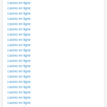
casino en ligne
casino en ligne
casino en ligne
casino en ligne
casino en ligne
casino en ligne
casino en ligne
casino en ligne
casino en ligne
casino en ligne
casino en ligne
casino en ligne
casino en ligne
casino en ligne
casino en ligne
casino en ligne
casino en ligne
casino en ligne
casino en ligne
casino en ligne