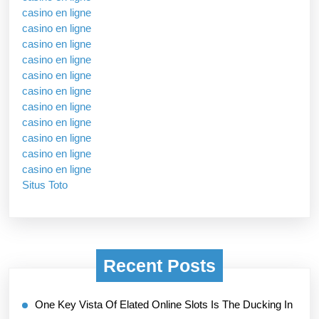
casino en ligne
casino en ligne
casino en ligne
casino en ligne
casino en ligne
casino en ligne
casino en ligne
casino en ligne
casino en ligne
casino en ligne
casino en ligne
Situs Toto
Recent Posts
One Key Vista Of Elated Online Slots Is The Ducking In