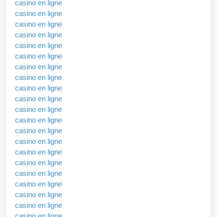
casino en ligne
casino en ligne
casino en ligne
casino en ligne
casino en ligne
casino en ligne
casino en ligne
casino en ligne
casino en ligne
casino en ligne
casino en ligne
casino en ligne
casino en ligne
casino en ligne
casino en ligne
casino en ligne
casino en ligne
casino en ligne
casino en ligne
casino en ligne
casino en ligne