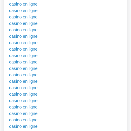
casino en ligne
casino en ligne
casino en ligne
casino en ligne
casino en ligne
casino en ligne
casino en ligne
casino en ligne
casino en ligne
casino en ligne
casino en ligne
casino en ligne
casino en ligne
casino en ligne
casino en ligne
casino en ligne
casino en ligne
casino en ligne
casino en ligne
casino en ligne