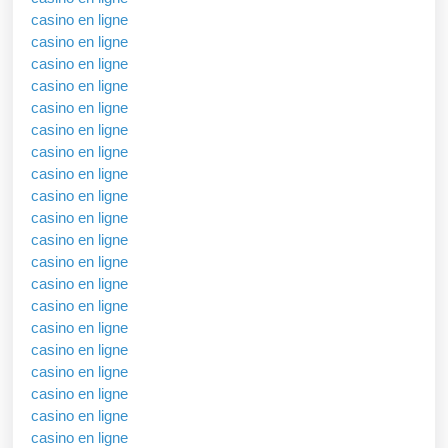
casino en ligne
casino en ligne
casino en ligne
casino en ligne
casino en ligne
casino en ligne
casino en ligne
casino en ligne
casino en ligne
casino en ligne
casino en ligne
casino en ligne
casino en ligne
casino en ligne
casino en ligne
casino en ligne
casino en ligne
casino en ligne
casino en ligne
casino en ligne