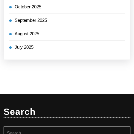
October 2025
September 2025
August 2025
July 2025
Search
Search