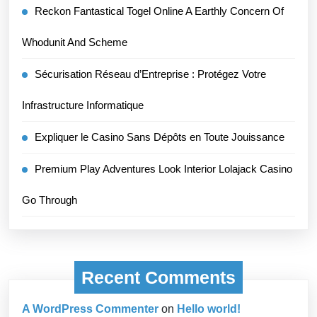
Reckon Fantastical Togel Online A Earthly Concern Of
Whodunit And Scheme
Sécurisation Réseau d’Entreprise : Protégez Votre
Infrastructure Informatique
Expliquer le Casino Sans Dépôts en Toute Jouissance
Premium Play Adventures Look Interior Lolajack Casino
Go Through
Recent Comments
A WordPress Commenter
on
Hello world!