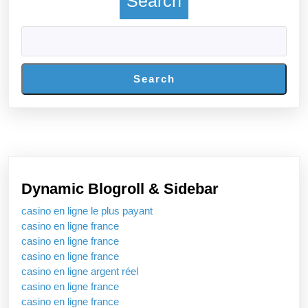
Search
Search
Dynamic Blogroll & Sidebar
casino en ligne le plus payant
casino en ligne france
casino en ligne france
casino en ligne france
casino en ligne argent réel
casino en ligne france
casino en ligne france