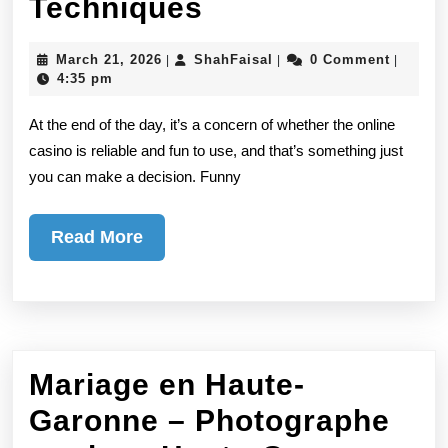
Se7en
Techniques
Prefer?
Worst
March
ShahFaisal
March 21, 2026
ShahFaisal
0 Comment
|
|
|
GORGEOUS
21,
4:35 pm
2026
ONLINE
At the end of the day, it’s a concern of whether the online
BETTING
casino is reliable and fun to use, and that’s something just
you can make a decision. Funny
Techniques
Read
Read More
More
Mariage en Haute-
Garonne – Photographe