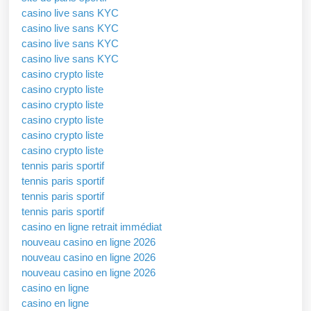
casino live sans KYC
casino live sans KYC
casino live sans KYC
casino live sans KYC
casino crypto liste
casino crypto liste
casino crypto liste
casino crypto liste
casino crypto liste
casino crypto liste
tennis paris sportif
tennis paris sportif
tennis paris sportif
tennis paris sportif
casino en ligne retrait immédiat
nouveau casino en ligne 2026
nouveau casino en ligne 2026
nouveau casino en ligne 2026
casino en ligne
casino en ligne