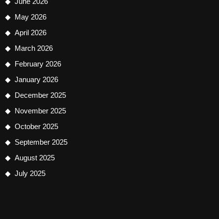
June 2026
May 2026
April 2026
March 2026
February 2026
January 2026
December 2025
November 2025
October 2025
September 2025
August 2025
July 2025