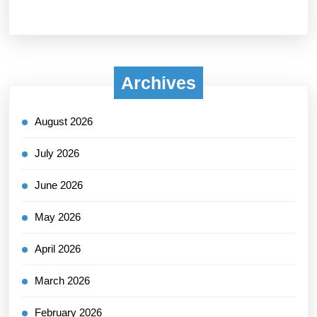
Archives
August 2026
July 2026
June 2026
May 2026
April 2026
March 2026
February 2026