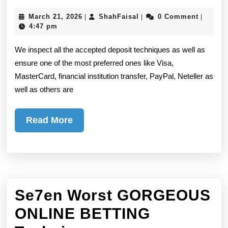
Are
March
ShahFaisal
March 21, 2026
ShahFaisal
0 Comment
|
|
|
4
21,
4:47 pm
2026
KINDS
We inspect all the accepted deposit techniques as well as
ONLINE
ensure one of the most preferred ones like Visa,
MasterCard, financial institution transfer, PayPal, Neteller as
GAMBLING
well as others are
Tactics
Everyone
Read
Read More
Believes
More
In.
Which
One
Se7en Worst GORGEOUS
Do
ONLINE BETTING
You