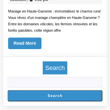
Garonne
2025
Mariage en Haute-Garonne : immortalisez le charme rural
–
Vous rêvez d’un mariage champêtre en Haute-Garonne ?
Photographe
Entre les domaines viticoles, les fermes rénovées et les
mariage
forêts paisibles, cette région offre
Haute-
Garonne
Read
Read More
More
Search
Search