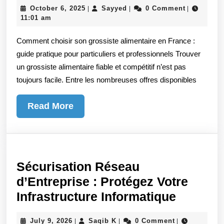
October
Sayyed
October 6, 2025
Sayyed
0 Comment
|
|
|
son
6,
11:01 am
grossiste
2025
Comment choisir son grossiste alimentaire en France :
alimentaire
guide pratique pour particuliers et professionnels Trouver
en
un grossiste alimentaire fiable et compétitif n’est pas
France
toujours facile. Entre les nombreuses offres disponibles
:
guide
Read
Read More
pratique
More
pour
particuliers
et
Sécurisation Réseau
professionnels
d’Entreprise : Protégez Votre
Sécuris
Infrastructure Informatique
Réseau
July
Saqib
July 9, 2026
Saqib K
0 Comment
|
|
|