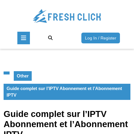
Skip
to
content
Skip
to
Open
content
Log
Log In / Register
Button
In
/
Register
Other
Guide complet sur l’IPTV Abonnement et l’Abonnement
IPTV
Guide complet sur l’IPTV
Abonnement et l’Abonnement