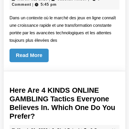
sur
31,
Andor
Comment
5:45 pm
|
les
2026
Dans un contexte où le marché des jeux en ligne connaît
paris
une croissance rapide et une transformation constante
sportifs
portée par les avancées technologiques et les attentes
en
toujours plus élevées des
direct
sur
Read
Read More
X3BET
More
Casino
Here Are 4 KINDS ONLINE
GAMBLING Tactics Everyone
Believes In. Which One Do You
Here
Prefer?
Are