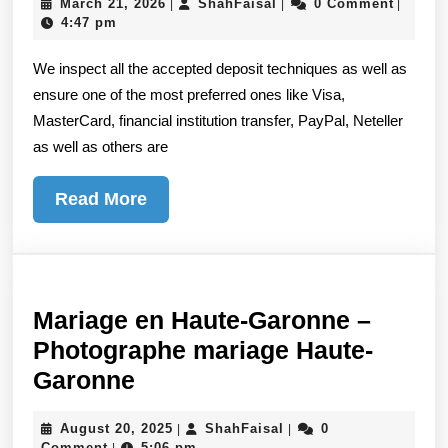
March
ShahFaisal
March 21, 2026
ShahFaisal
0 Comment
|
|
|
4
21,
4:47 pm
KINDS
2026
We inspect all the accepted deposit techniques as well as
ONLINE
ensure one of the most preferred ones like Visa,
GAMBLING
MasterCard, financial institution transfer, PayPal, Neteller
Tactics
as well as others are
Everyone
Believes
Read
Read More
In.
More
Which
One
Do
Mariage en Haute-Garonne –
You
Photographe mariage Haute-
Prefer?
Mariage
Garonne
en
August
ShahFaisal
August 20, 2025
ShahFaisal
0
|
|
Haute-
20,
Comment
5:06 pm
|