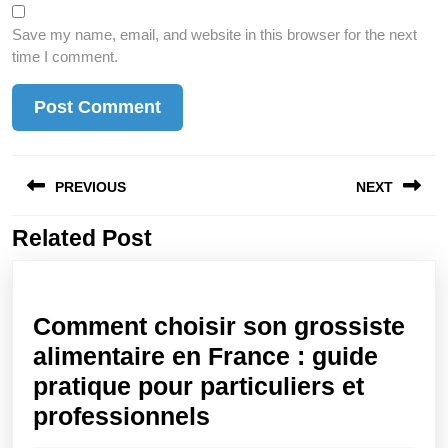
Save my name, email, and website in this browser for the next
time I comment.
Post
PREVIOUS
NEXT
navigation
Related Post
Previous
Next
post:
post:
Comment choisir son grossiste
alimentaire en France : guide
pratique pour particuliers et
Comment
professionnels
choisir