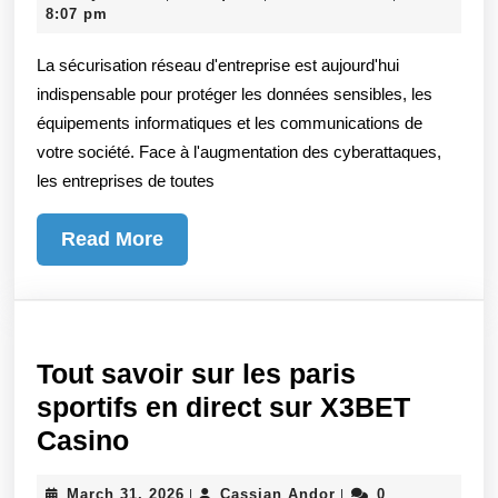
d’Entre
9,
K
8:07 pm
:
2026
La sécurisation réseau d'entreprise est aujourd'hui
Protége
indispensable pour protéger les données sensibles, les
Votre
équipements informatiques et les communications de
Infrastr
votre société. Face à l'augmentation des cyberattaques,
Informa
les entreprises de toutes
Read
Read More
More
Tout savoir sur les paris
sportifs en direct sur X3BET
Tout
Casino
savoir
March
Cassian
March 31, 2026
Cassian Andor
0
|
|