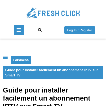
Skip
to
content
Skip
to
Open
content
Log
Log In / Register
Button
In
/
Register
Business
Guide pour installer facilement un abonnement IPTV sur
Smart TV
Guide pour installer
facilement un abonnement