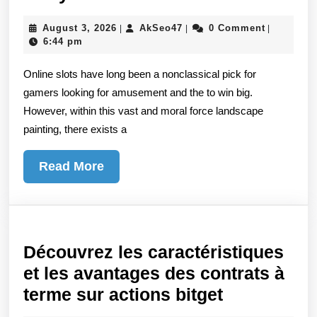
Key
August
AkSeo47
August 3, 2026
AkSeo47
0 Comment
|
|
|
Vista
3,
6:44 pm
Of
2026
Online slots have long been a nonclassical pick for
Elated
gamers looking for amusement and the to win big.
Online
However, within this vast and moral force landscape
Slots
painting, there exists a
Is
The
Read
Read More
Ducking
More
In
Different
Themes
Découvrez les caractéristiques
And
et les avantages des contrats à
Piquant
Découvrez
terme sur actions bitget
Storylines
les