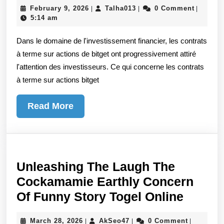
February
Talha013
February 9, 2026
Talha013
0 Comment
|
|
|
caractérist
9,
5:14 am
et
2026
Dans le domaine de l'investissement financier, les contrats
les
à terme sur actions de bitget ont progressivement attiré
avantages
l'attention des investisseurs. Ce qui concerne les contrats
des
à terme sur actions bitget
contrats
à
Read
Read More
terme
More
sur
actions
bitget
Unleashing The Laugh The
Cockamamie Earthly Concern
Unleas
Of Funny Story Togel Online
The
March
AkSeo47
March 28, 2026
AkSeo47
0 Comment
|
|
|