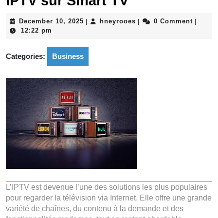
IPTV sur Smart TV
December
hneyrooes
December 10, 2025
hneyrooes
0 Comment
|
|
|
10,
12:22 pm
2025
Categories:
Business
L’IPTV est devenue l’une des solutions les plus populaires
pour regarder la télévision via Internet. Elle offre une grande
variété de chaînes, du contenu à la demande et des