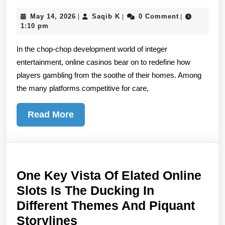
Play
May
Saqib
May 14, 2026
Saqib K
0 Comment
|
|
|
Adventures
14,
K
1:10 pm
Look
2026
In the chop-chop development world of integer
Interior
entertainment, online casinos bear on to redefine how
Lolajack
players gambling from the soothe of their homes. Among
Casino
the many platforms competitive for care,
Go
Through
Read
Read More
More
One Key Vista Of Elated Online
Slots Is The Ducking In
Different Themes And Piquant
One
Storylines