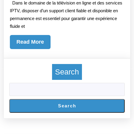
Dans le domaine de la télévision en ligne et des services
Assistance
IPTV, disposer d’un support client fiable et disponible en
client
permanence est essentiel pour garantir une expérience
24/7
fluide et
pour
résoudre
Read
Read More
vos
More
problèmes
Search
Search