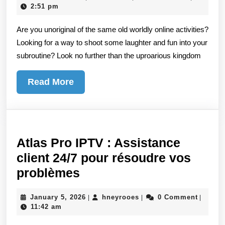
Laugh
28,
2:51 pm
The
2026
Are you unoriginal of the same old worldly online activities?
Cocka
Looking for a way to shoot some laughter and fun into your
Earthl
subroutine? Look no further than the uproarious kingdom
Conce
Of
Read
Read More
Funny
More
Story
Togel
Online
Atlas Pro IPTV : Assistance
client 24/7 pour résoudre vos
Atlas
problèmes
Pro
January
hneyrooes
January 5, 2026
hneyrooes
0 Comment
|
|
|
IPTV
5,
11:42 am
:
2026