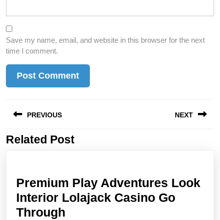
Save my name, email, and website in this browser for the next
time I comment.
Post
PREVIOUS
NEXT
navigation
Related Post
Previous
Next
post:
post:
Premium Play Adventures Look
Interior Lolajack Casino Go
Premium
Through