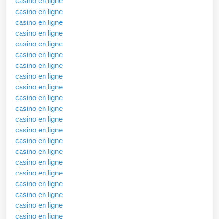
casino en ligne
casino en ligne
casino en ligne
casino en ligne
casino en ligne
casino en ligne
casino en ligne
casino en ligne
casino en ligne
casino en ligne
casino en ligne
casino en ligne
casino en ligne
casino en ligne
casino en ligne
casino en ligne
casino en ligne
casino en ligne
casino en ligne
casino en ligne
casino en ligne