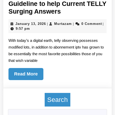
Guideline to help Current TELLY
Abonnement
Surging Answers
IPTV
January
Murtazam
January 13, 2026
Murtazam
0 Comment
|
|
|
An
13,
9:57 pm
extensive
2026
With today’s a digital earth, telly observing possesses
Guideline
modified lots, in addition to abonnement iptv has grown to
to
be essentially the most favorite possibilities those of you
help
that wish variable
Current
TELLY
Read
Read More
Surging
More
Answers
Search