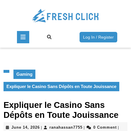
Skip
to
content
Skip
to
Open
content
Log
Log In / Register
Button
In
/
Register
Gaming
Expliquer le Casino Sans Dépôts en Toute Jouissance
Expliquer le Casino Sans
Dépôts en Toute Jouissance
June
ranahassan7755
June 14, 2026
ranahassan7755
0 Comment
|
|
|