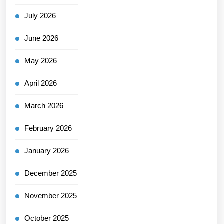
July 2026
June 2026
May 2026
April 2026
March 2026
February 2026
January 2026
December 2025
November 2025
October 2025