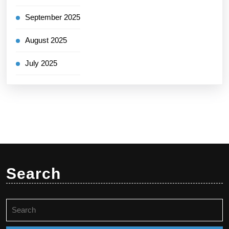
September 2025
August 2025
July 2025
Search
Search
for: