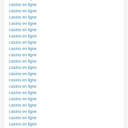
casino en ligne
casino en ligne
casino en ligne
casino en ligne
casino en ligne
casino en ligne
casino en ligne
casino en ligne
casino en ligne
casino en ligne
casino en ligne
casino en ligne
casino en ligne
casino en ligne
casino en ligne
casino en ligne
casino en ligne
casino en ligne
casino en ligne
casino en ligne