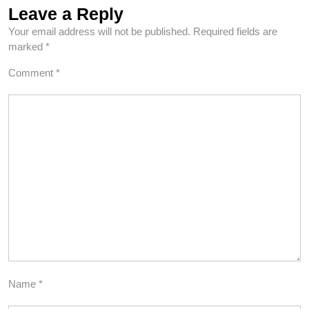
Leave a Reply
Your email address will not be published.
Required fields are
marked
*
Comment
*
Name
*