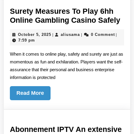
Surety Measures To Play 6hh
Sur
Online Gambling Casino Safely
Mea
October
aliusama
October 5, 2025
aliusama
0 Comment
|
|
|
To
5,
7:59 pm
Pla
2025
When it comes to online play, safety and surety are just as
6hh
momentous as fun and exhilaration. Players want the self-
Onl
assurance that their personal and business enterprise
Gam
information is protected
Cas
Saf
Read
Read More
More
Abonnement IPTV An extensive