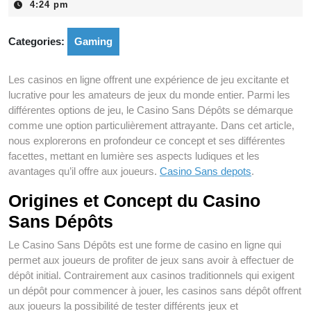
14,
4:24 pm
2026
Categories:
Gaming
Les casinos en ligne offrent une expérience de jeu excitante et
lucrative pour les amateurs de jeux du monde entier. Parmi les
différentes options de jeu, le Casino Sans Dépôts se démarque
comme une option particulièrement attrayante. Dans cet article,
nous explorerons en profondeur ce concept et ses différentes
facettes, mettant en lumière ses aspects ludiques et les
avantages qu’il offre aux joueurs.
Casino Sans depots
.
Origines et Concept du Casino
Sans Dépôts
Le Casino Sans Dépôts est une forme de casino en ligne qui
permet aux joueurs de profiter de jeux sans avoir à effectuer de
dépôt initial. Contrairement aux casinos traditionnels qui exigent
un dépôt pour commencer à jouer, les casinos sans dépôt offrent
aux joueurs la possibilité de tester différents jeux et