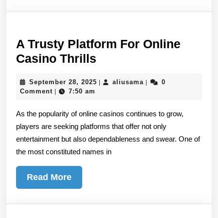
Maximum
Fun
And
A Trusty Platform For Online
Rewards
A
Casino Thrills
Trusty
September
aliusama
September 28, 2025
aliusama
0
|
|
Platform
28,
Comment
7:50 am
|
For
2025
As the popularity of online casinos continues to grow,
Online
players are seeking platforms that offer not only
Casino
entertainment but also dependableness and swear. One of
Thrills
the most constituted names in
Read
Read More
More