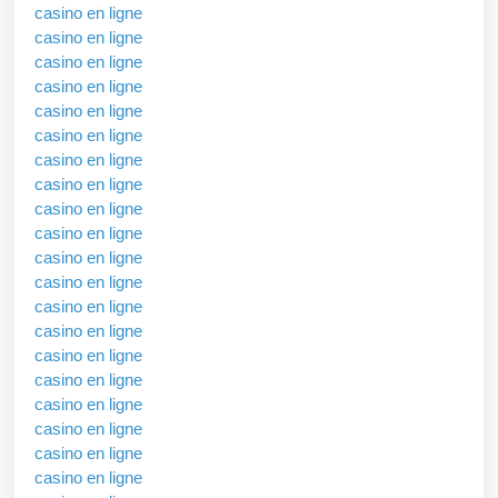
casino en ligne
casino en ligne
casino en ligne
casino en ligne
casino en ligne
casino en ligne
casino en ligne
casino en ligne
casino en ligne
casino en ligne
casino en ligne
casino en ligne
casino en ligne
casino en ligne
casino en ligne
casino en ligne
casino en ligne
casino en ligne
casino en ligne
casino en ligne