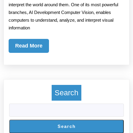
Es
interpret the world around them. One of its most powerful
branches, AI Development Computer Vision, enables
computers to understand, analyze, and interpret visual
information
Read
Read More
More
Search
Search