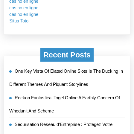
casino en ligne
casino en ligne
casino en ligne
Situs Toto
Recent Posts
One Key Vista Of Elated Online Slots Is The Ducking In
Different Themes And Piquant Storylines
Reckon Fantastical Togel Online A Earthly Concern Of
Whodunit And Scheme
Sécurisation Réseau d’Entreprise : Protégez Votre