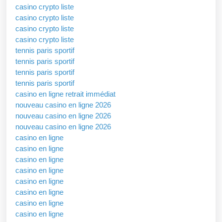
casino crypto liste
casino crypto liste
casino crypto liste
casino crypto liste
tennis paris sportif
tennis paris sportif
tennis paris sportif
tennis paris sportif
casino en ligne retrait immédiat
nouveau casino en ligne 2026
nouveau casino en ligne 2026
nouveau casino en ligne 2026
casino en ligne
casino en ligne
casino en ligne
casino en ligne
casino en ligne
casino en ligne
casino en ligne
casino en ligne