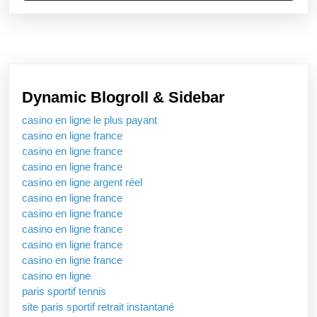
Dynamic Blogroll & Sidebar
casino en ligne le plus payant
casino en ligne france
casino en ligne france
casino en ligne france
casino en ligne argent réel
casino en ligne france
casino en ligne france
casino en ligne france
casino en ligne france
casino en ligne france
casino en ligne
paris sportif tennis
site paris sportif retrait instantané