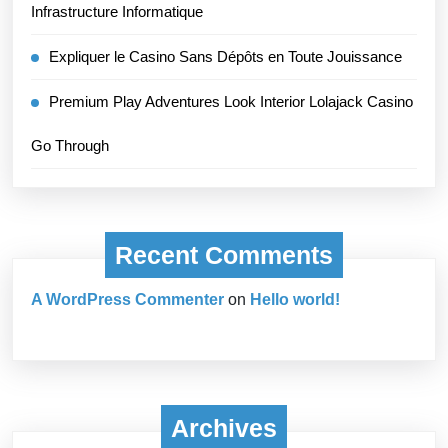
Infrastructure Informatique
Expliquer le Casino Sans Dépôts en Toute Jouissance
Premium Play Adventures Look Interior Lolajack Casino
Go Through
Recent Comments
A WordPress Commenter
on
Hello world!
Archives