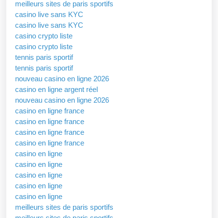
meilleurs sites de paris sportifs
casino live sans KYC
casino live sans KYC
casino crypto liste
casino crypto liste
tennis paris sportif
tennis paris sportif
nouveau casino en ligne 2026
casino en ligne argent réel
nouveau casino en ligne 2026
casino en ligne france
casino en ligne france
casino en ligne france
casino en ligne france
casino en ligne
casino en ligne
casino en ligne
casino en ligne
casino en ligne
meilleurs sites de paris sportifs
meilleurs sites de paris sportifs