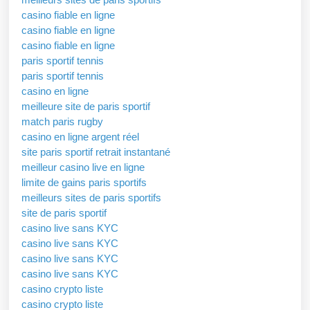
casino fiable en ligne
casino fiable en ligne
casino fiable en ligne
paris sportif tennis
paris sportif tennis
casino en ligne
meilleure site de paris sportif
match paris rugby
casino en ligne argent réel
site paris sportif retrait instantané
meilleur casino live en ligne
limite de gains paris sportifs
meilleurs sites de paris sportifs
site de paris sportif
casino live sans KYC
casino live sans KYC
casino live sans KYC
casino live sans KYC
casino crypto liste
casino crypto liste