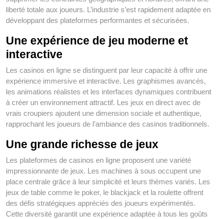
liberté totale aux joueurs. L’industrie s’est rapidement adaptée en
développant des plateformes performantes et sécurisées.
Une expérience de jeu moderne et
interactive
Les casinos en ligne se distinguent par leur capacité à offrir une
expérience immersive et interactive. Les graphismes avancés,
les animations réalistes et les interfaces dynamiques contribuent
à créer un environnement attractif. Les jeux en direct avec de
vrais croupiers ajoutent une dimension sociale et authentique,
rapprochant les joueurs de l’ambiance des casinos traditionnels.
Une grande richesse de jeux
Les plateformes de casinos en ligne proposent une variété
impressionnante de jeux. Les machines à sous occupent une
place centrale grâce à leur simplicité et leurs thèmes variés. Les
jeux de table comme le poker, le blackjack et la roulette offrent
des défis stratégiques appréciés des joueurs expérimentés.
Cette diversité garantit une expérience adaptée à tous les goûts