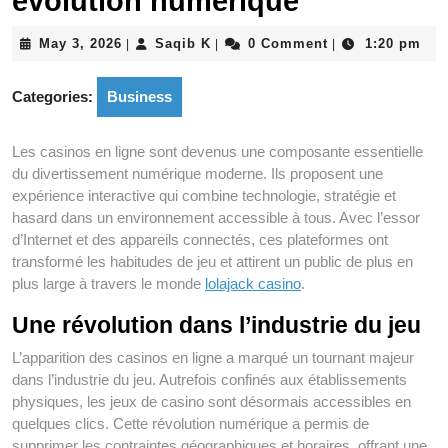
évolution numérique
May
Saqib
May 3, 2026
Saqib K
0 Comment
1:20 pm
|
|
|
3,
K
2026
Categories:
Business
Les casinos en ligne sont devenus une composante essentielle
du divertissement numérique moderne. Ils proposent une
expérience interactive qui combine technologie, stratégie et
hasard dans un environnement accessible à tous. Avec l’essor
d’Internet et des appareils connectés, ces plateformes ont
transformé les habitudes de jeu et attirent un public de plus en
plus large à travers le monde
lolajack casino
.
Une révolution dans l’industrie du jeu
L’apparition des casinos en ligne a marqué un tournant majeur
dans l’industrie du jeu. Autrefois confinés aux établissements
physiques, les jeux de casino sont désormais accessibles en
quelques clics. Cette révolution numérique a permis de
supprimer les contraintes géographiques et horaires, offrant une