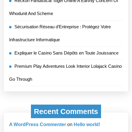
Reckon Fantastical Togel Online A Earthly Concern Of
Whodunit And Scheme
Sécurisation Réseau d’Entreprise : Protégez Votre
Infrastructure Informatique
Expliquer le Casino Sans Dépôts en Toute Jouissance
Premium Play Adventures Look Interior Lolajack Casino
Go Through
Recent Comments
A WordPress Commenter
on
Hello world!