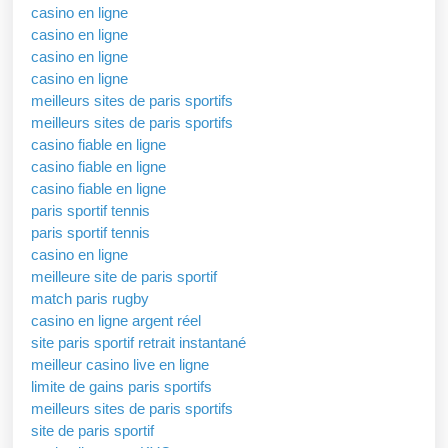
casino en ligne
casino en ligne
casino en ligne
casino en ligne
meilleurs sites de paris sportifs
meilleurs sites de paris sportifs
casino fiable en ligne
casino fiable en ligne
casino fiable en ligne
paris sportif tennis
paris sportif tennis
casino en ligne
meilleure site de paris sportif
match paris rugby
casino en ligne argent réel
site paris sportif retrait instantané
meilleur casino live en ligne
limite de gains paris sportifs
meilleurs sites de paris sportifs
site de paris sportif