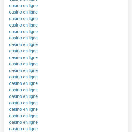
casino en ligne
casino en ligne
casino en ligne
casino en ligne
casino en ligne
casino en ligne
casino en ligne
casino en ligne
casino en ligne
casino en ligne
casino en ligne
casino en ligne
casino en ligne
casino en ligne
casino en ligne
casino en ligne
casino en ligne
casino en ligne
casino en ligne
casino en ligne