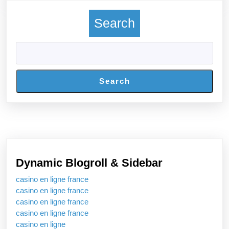
actions
Search
bitget
Search
Dynamic Blogroll & Sidebar
casino en ligne france
casino en ligne france
casino en ligne france
casino en ligne france
casino en ligne