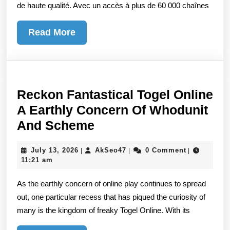
de haute qualité. Avec un accès à plus de 60 000 chaînes
pou
une
Read
Read More
TV
More
en
lign
de
Reckon Fantastical Togel Online
qual
A Earthly Concern Of Whodunit
Reckon
And Scheme
Fantastical
July
AkSeo47
July 13, 2026
AkSeo47
0 Comment
|
|
|
Togel
13,
11:21 am
Online
2026
As the earthly concern of online play continues to spread
A
out, one particular recess that has piqued the curiosity of
Earthly
many is the kingdom of freaky Togel Online. With its
Concern