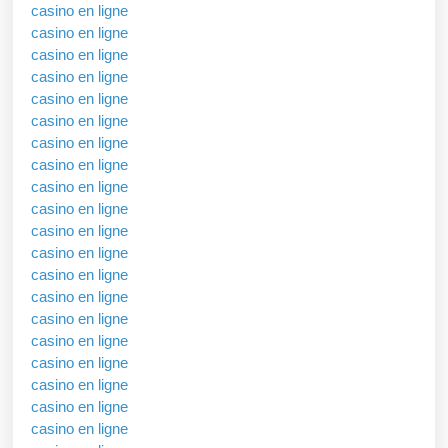
casino en ligne
casino en ligne
casino en ligne
casino en ligne
casino en ligne
casino en ligne
casino en ligne
casino en ligne
casino en ligne
casino en ligne
casino en ligne
casino en ligne
casino en ligne
casino en ligne
casino en ligne
casino en ligne
casino en ligne
casino en ligne
casino en ligne
casino en ligne