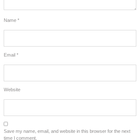
Name
*
Email
*
Website
Save my name, email, and website in this browser for the next
time I comment.