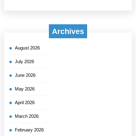
Archives
August 2026
July 2026
June 2026
May 2026
April 2026
March 2026
February 2026