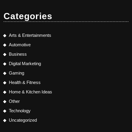
Categories
Arts & Entertainments
Automotive
Business
Digital Marketing
Gaming
Health & Fitness
Home & Kitchen Ideas
Other
Technology
Uncategorized