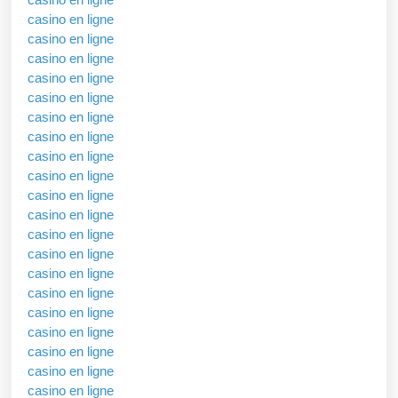
casino en ligne
casino en ligne
casino en ligne
casino en ligne
casino en ligne
casino en ligne
casino en ligne
casino en ligne
casino en ligne
casino en ligne
casino en ligne
casino en ligne
casino en ligne
casino en ligne
casino en ligne
casino en ligne
casino en ligne
casino en ligne
casino en ligne
casino en ligne