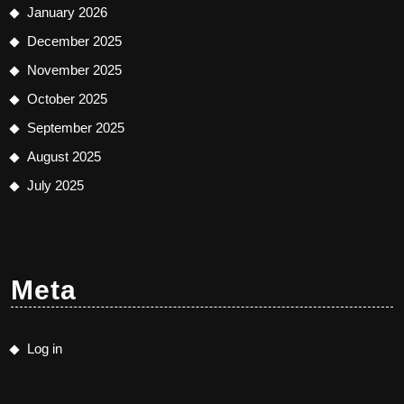
January 2026
December 2025
November 2025
October 2025
September 2025
August 2025
July 2025
Meta
Log in