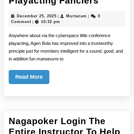
Agen
Playacting Fanciers
Bola
December
Murtazam
December 25, 2025
Murtazam
0
|
|
A
25,
Comment
10:32 pm
|
2025
Thorou
Anywhere about via the cyberspace little conference
Help
playacting, Agen Bola has improved into a trustworthy
principle just for members intelligent for a sound, good, and
Just
in addition fun manoeuvre to
For
Via
Read
Read More
The
More
Cybers
Little
League
Nagapoker Login The
Playact
Entire Instructor To Help