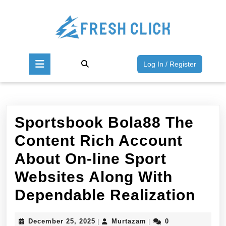
Skip
to
content
Skip
to
Open
content
Log
Log In / Register
Button
In
/
Register
Sportsbook Bola88 The
Content Rich Account
About On-line Sport
Websites Along With
Spo
Dependable Realization
Bol
December
Murtazam
December 25, 2025
Murtazam
0
|
|