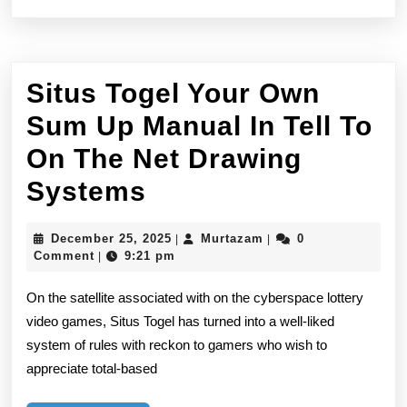
Togel
Online
With
Situs Togel Your Own
Regard
Sum Up Manual In Tell To
To
On The Net Drawing
Entran
Situs
Systems
As
Togel
Well
December
Murtazam
December 25, 2025
Murtazam
0
|
|
Your
25,
Comment
9:21 pm
|
As
2025
Own
On the satellite associated with on the cyberspace lottery
Skilled
Sum
video games, Situs Togel has turned into a well-liked
Gamers
system of rules with reckon to gamers who wish to
Up
appreciate total-based
Manual