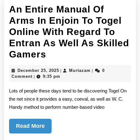
And
An Entire Manual Of
Even
Arms In Enjoin To Togel
More
Online With Regard To
Worthy
Entran As Well As Skilled
Owner
An
Gamers
Go
Entire
Through
December
Murtazam
December 25, 2025
Murtazam
0
|
|
Manual
25,
Comment
9:35 pm
|
2025
Of
Lots of people these days tend to be discovering Togel On
Arms
the net since it provides a easy, coeval, as well as W. C.
Handy method to perform number-based video
In
Enjoin
Read
Read More
To
More