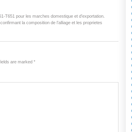
61-T651 pour les marches domestique et d’exportation.
onfirmant la composition de l’alliage et les proprietes
fields are marked
*