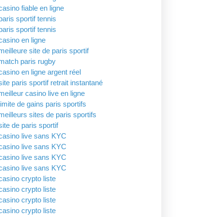
casino fiable en ligne
paris sportif tennis
paris sportif tennis
casino en ligne
meilleure site de paris sportif
match paris rugby
casino en ligne argent réel
site paris sportif retrait instantané
meilleur casino live en ligne
limite de gains paris sportifs
meilleurs sites de paris sportifs
site de paris sportif
casino live sans KYC
casino live sans KYC
casino live sans KYC
casino live sans KYC
casino crypto liste
casino crypto liste
casino crypto liste
casino crypto liste