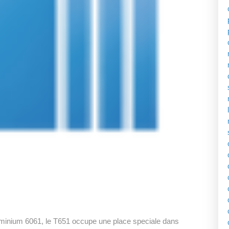
uminium 6061, le T651 occupe une place speciale dans