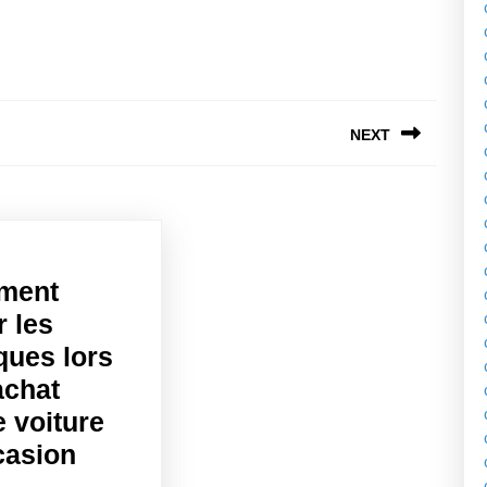
NEXT
Next
post:
ment
r les
ques lors
achat
e voiture
Comment
casion
éviter