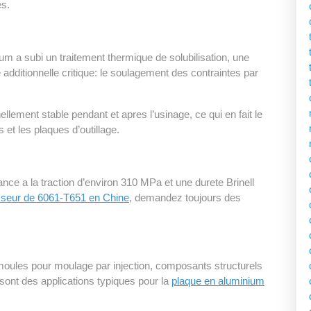
es.
um a subi un traitement thermique de solubilisation, une
e additionnelle critique: le soulagement des contraintes par
llement stable pendant et apres l’usinage, ce qui en fait le
 et les plaques d’outillage.
nce a la traction d’environ 310 MPa et une durete Brinell
sseur de 6061-T651 en Chine
, demandez toujours des
oules pour moulage par injection, composants structurels
ont des applications typiques pour la
plaque en aluminium