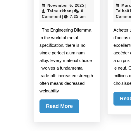
November
November 6, 2025
Marc
|
Analysis
Taimurkhan
6,
Taimurkhan
0
Talha0
|
of
2025
Comment
7:25 am
Comme
|
High-
The Engineering Dilemma
Acheter 
Performance
In the world of metal
d'occasio
Aluminum
specification, there is no
excellent
Alloys
single perfect aluminum
accéder à
alloy. Every material choice
à un prix
involves a fundamental
le neuf.
trade-off: increased strength
millions 
often means decreased
choisisse
weldability
Rea
Read
Read More
More