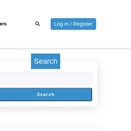
Log
Log In / Register
ers
In
/
Register
Search
Search