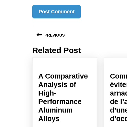
Post
PREVIOUS
navigation
Related Post
Previous
post:
A Comparative
Com
Analysis of
évite
High-
arna
Performance
de l’
Aluminum
d’un
A
Alloys
d’oc
Comparative