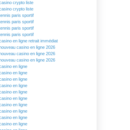
casino crypto liste
casino crypto liste
tennis paris sportif
tennis paris sportif
tennis paris sportif
tennis paris sportif
casino en ligne retrait immédiat
nouveau casino en ligne 2026
nouveau casino en ligne 2026
nouveau casino en ligne 2026
casino en ligne
casino en ligne
casino en ligne
casino en ligne
casino en ligne
casino en ligne
casino en ligne
casino en ligne
casino en ligne
casino en ligne